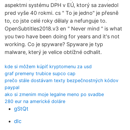
aspektmi systému DPH v EÚ, ktorý sa zaviedol
pred vyše 40 rokmi. cs " To je jedno" je přesně
to, co jste celé roky dělaly a nefunguje to.
OpenSubtitles2018.v3 en " Never mind " is what
you two have been doing for years and it's not
working. Co je spyware? Spyware je typ
malware, který je velice obtížné odhalit.
kde si môžem kúpiť kryptomenu za usd
graf premeny trubice supco cap
prečo stále dostávam texty bezpečnostných kódov
paypal
ako si zmenim moje legalne meno po svadbe
280 eur na americké doláre
gStQt
dIc