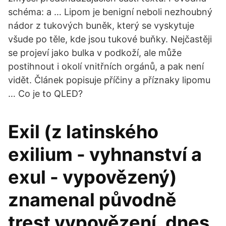
schéma: a … Lipom je benigní neboli nezhoubný
nádor z tukových buněk, který se vyskytuje
všude po těle, kde jsou tukové buňky. Nejčastěji
se projeví jako bulka v podkoží, ale může
postihnout i okolí vnitřních orgánů, a pak není
vidět. Článek popisuje příčiny a příznaky lipomu
… Co je to QLED?
Exil (z latinského
exilium - vyhnanství a
exul - vypovězený)
znamenal původně
trest vypovězení, dnes