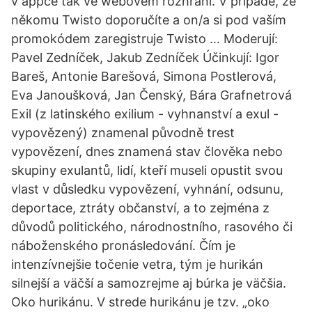
v appce tak ve webovém rozhraní. V případě, že
někomu Twisto doporučíte a on/a si pod vaším
promokódem zaregistruje Twisto … Moderují:
Pavel Zedníček, Jakub Zedníček Účinkují: Igor
Bareš, Antonie Barešová, Simona Postlerová,
Eva Janoušková, Jan Čenský, Bára Grafnetrová
Exil (z latinského exilium - vyhnanství a exul -
vypovězený) znamenal původně trest
vypovězení, dnes znamená stav člověka nebo
skupiny exulantů, lidí, kteří museli opustit svou
vlast v důsledku vypovězení, vyhnání, odsunu,
deportace, ztráty občanství, a to zejména z
důvodů politického, národnostního, rasového či
náboženského pronásledování. Čím je
intenzívnejšie točenie vetra, tým je hurikán
silnejší a väčší a samozrejme aj búrka je väčšia.
Oko hurikánu. V strede hurikánu je tzv. „oko