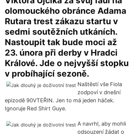
Viktora Ujčíka za svůj faul na
olomouckého obránce Adama
Rutara trest zákazu startu v
sedmi soutěžních utkáních.
Nastoupit tak bude moci až
23. února při derby v Hradci
Králové. Jde o nejvyšší stopku
v probíhající sezoně.
Naštěstí vše Fiola
zodpoví v dnešní
epizodě 90VTEŘIN. Jen to má jeden háček.
Ignoruje Red Shirt Guye.
A navrhl, aby mohli
odsouzení žádat o