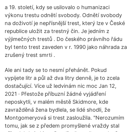
a 19. století, kdy se usilovalo o humanizaci
výkonu trestu odnětí svobody. Odnětí svobody
na doživotí je nepřísnější trest, který lze v České
republice uložit za trestný čin. Je jedním z
výjimečných trestů . Do českého právního řádu
byl tento trest zaveden v r. 1990 jako náhrada za
zrušený trest smrti .
Ale ani tady se to nesmí přehánět. Pokud
vypijete litr a půl až dva litry denně, je to zcela
dostačující. Více už ledvinám nic moc Jan 12,
2021 · Přestože příbuzní žádné vyjádření
neposkytli, v malém městě Skidmore, kde
zavražděná žena bydlela, se lidé shodli, že
Montgomeryová si trest zasloužila. "Nerozumím
tomu, jak se z předem promyšlené vraždy stal