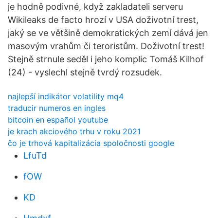
je hodně podivné, když zakladateli serveru
Wikileaks de facto hrozí v USA doživotní trest,
jaký se ve většině demokratických zemí dává jen
masovým vrahům či teroristům. Doživotní trest!
Stejně strnule seděl i jeho komplic Tomáš Kilhof
(24) - vyslechl stejně tvrdý rozsudek.
najlepší indikátor volatility mq4
traducir numeros en ingles
bitcoin en español youtube
je krach akciového trhu v roku 2021
čo je trhová kapitalizácia spoločnosti google
LfuTd
fOW
KD