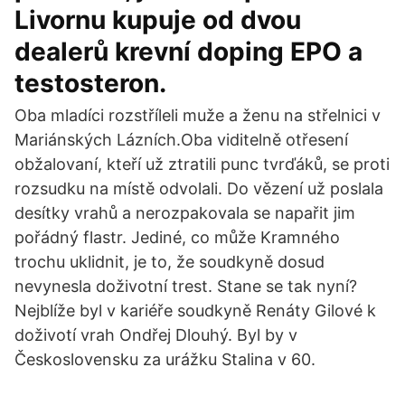
Livornu kupuje od dvou
dealerů krevní doping EPO a
testosteron.
Oba mladíci rozstříleli muže a ženu na střelnici v
Mariánských Lázních.Oba viditelně otřesení
obžalovaní, kteří už ztratili punc tvrďáků, se proti
rozsudku na místě odvolali. Do vězení už poslala
desítky vrahů a nerozpakovala se napařit jim
pořádný flastr. Jediné, co může Kramného
trochu uklidnit, je to, že soudkyně dosud
nevynesla doživotní trest. Stane se tak nyní?
Nejblíže byl v kariéře soudkyně Renáty Gilové k
doživotí vrah Ondřej Dlouhý. Byl by v
Československu za urážku Stalina v 60.