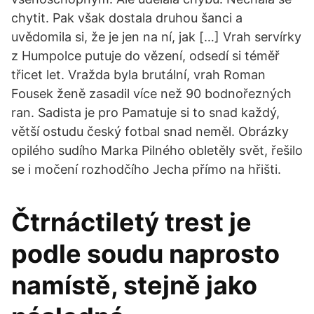
chytit. Pak však dostala druhou šanci a
uvědomila si, že je jen na ní, jak […] Vrah servírky
z Humpolce putuje do vězení, odsedí si téměř
třicet let. Vražda byla brutální, vrah Roman
Fousek ženě zasadil více než 90 bodnořezných
ran. Sadista je pro Pamatuje si to snad každý,
větší ostudu český fotbal snad neměl. Obrázky
opilého sudího Marka Pilného obletěly svět, řešilo
se i močení rozhodčího Jecha přímo na hřišti.
Čtrnáctiletý trest je
podle soudu naprosto
namístě, stejně jako