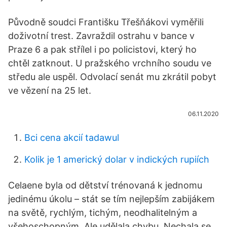
Původně soudci Františku Třešňákovi vyměřili
doživotní trest. Zavraždil ostrahu v bance v
Praze 6 a pak střílel i po policistovi, který ho
chtěl zatknout. U pražského vrchního soudu ve
středu ale uspěl. Odvolací senát mu zkrátil pobyt
ve vězení na 25 let.
06.11.2020
Bci cena akcií tadawul
Kolik je 1 americký dolar v indických rupiích
Celaene byla od dětství trénovaná k jednomu
jedinému úkolu – stát se tím nejlepším zabijákem
na světě, rychlým, tichým, neodhalitelným a
všehoschopným. Ale udělala chybu. Nechala se