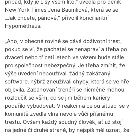
případ, kdy je Lisy všem líto," uvedla pro deník
New York Times Jena Baumliová, která se se
„Jak chcete, pánové,“ přivolil konciliantní
Hypométheus.
„Ano, v obecné rovině se dává doživotní trest,
pokud se ví, že pachatel se nenapraví a třeba po
dvaceti nebo třiceti letech ve vězení bude stále
pro společnost nebezpečný. Je třeba zmínit, že
výše uvedení nepoužívali žádný zakázaný
software, nýbrž zneužívali chyby, která se ve hře
objevila. Zabanovaní trenéři se nicméně mohou
rozloučit se vším, co se jim během kariéry
podařilo vybudovat. V reakci na celou situaci se v
komunitě zvedla vlna nevole vůči přísnému
trestu. Ovšem každý soudný člověk, ať už stojí
na jedné či druhé straně, by nejspíš měl uznat, že