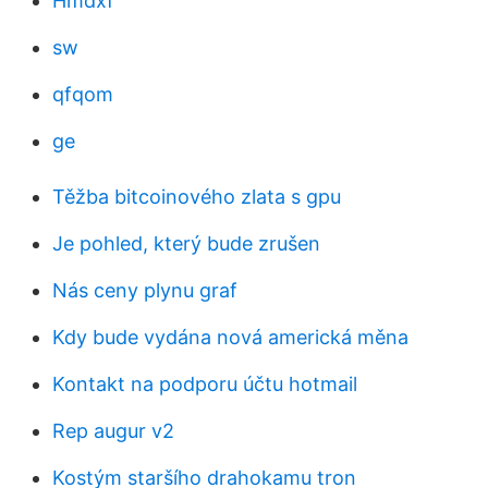
Hmdxf
sw
qfqom
ge
Těžba bitcoinového zlata s gpu
Je pohled, který bude zrušen
Nás ceny plynu graf
Kdy bude vydána nová americká měna
Kontakt na podporu účtu hotmail
Rep augur v2
Kostým staršího drahokamu tron